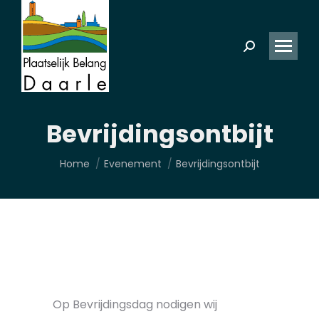
Zoeken:
Bevrijdingsontbijt
Je bent hier:
Home
Evenement
Bevrijdingsontbijt
Op Bevrijdingsdag nodigen wij