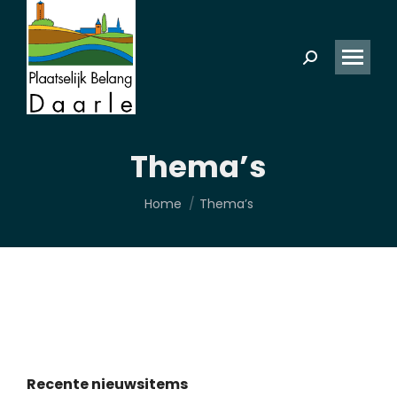
Zoeken:
Thema’s
Je bent hier:
Home
Thema’s
Recente nieuwsitems