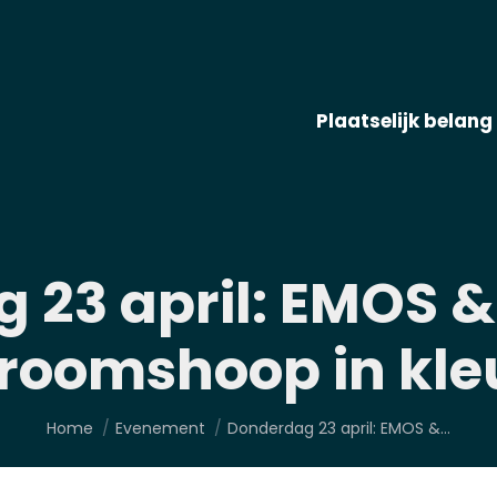
Plaatselijk belang
 23 april: EMOS 
roomshoop in kle
Je bent hier:
Home
Evenement
Donderdag 23 april: EMOS &…