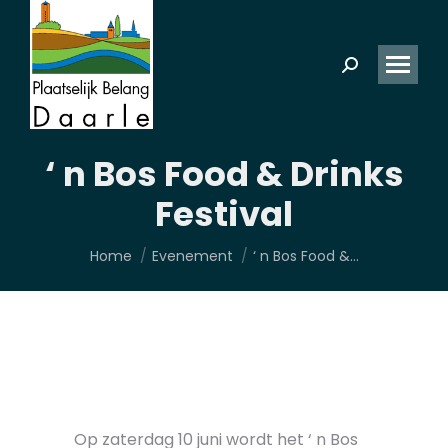
Zoeken:
‘ n Bos Food & Drinks
Festival
Je bent hier:
Home
Evenement
‘ n Bos Food &…
Op zaterdag 10 juni wordt het ‘ n Bos