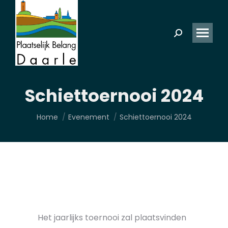
Zoeken:
Schiettoernooi 2024
Je bent hier:
Home
Evenement
Schiettoernooi 2024
Het jaarlijks toernooi zal plaatsvinden