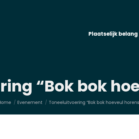
Plaatselijk belang
ring “Bok bok ho
Je bent hier:
Home
Evenement
Toneeluitvoering “Bok bok hoeveul horens