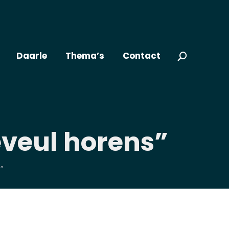
Daarle
Thema’s
Contact
Zoeken:
eveul horens”
”