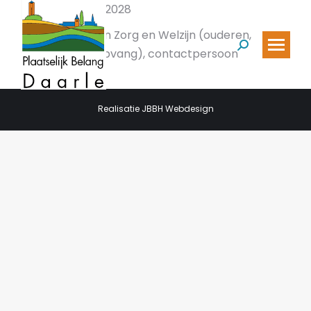
Periode 2024 – 2028
contactpersoon
Zorg en W
elzijn
(
ouderen
,
Zoeken:
school, kinderopvang)
, contactpersoon
buurtbus
Realisatie JBBH Webdesign