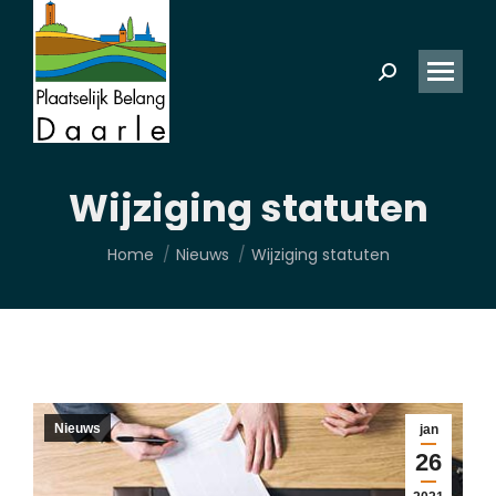
Zoeken:
Wijziging statuten
Je bent hier:
Home
Nieuws
Wijziging statuten
Nieuws
jan
26