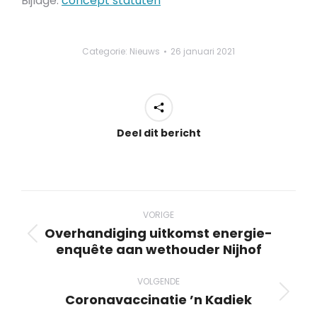
Bijlage:
concept statuten
Categorie:
Nieuws
26 januari 2021
Deel dit bericht
Bericht
navigatie
VORIGE
Overhandiging uitkomst energie-
Vorig
enquête aan wethouder Nijhof
bericht
VOLGENDE
Coronavaccinatie ’n Kadiek
Volgend