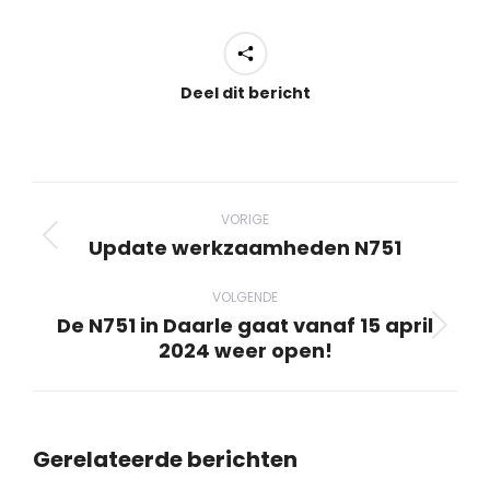
Deel dit bericht
Bericht
navigatie
VORIGE
Update werkzaamheden N751
Vorig
bericht
VOLGENDE
De N751 in Daarle gaat vanaf 15 april
Volgend
2024 weer open!
bericht
Gerelateerde berichten