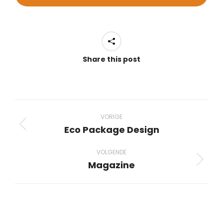
Share this post
Project
navigation
VORIGE
Eco Package Design
Previous
project:
VOLGENDE
Magazine
Next
project: